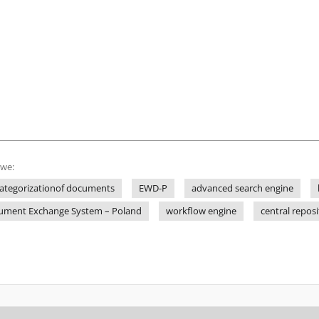
owe:
 categorizationof documents
EWD-P
advanced search engine
ument Exchange System – Poland
workflow engine
central repos