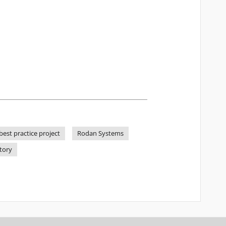
best practice project
Rodan Systems
itory