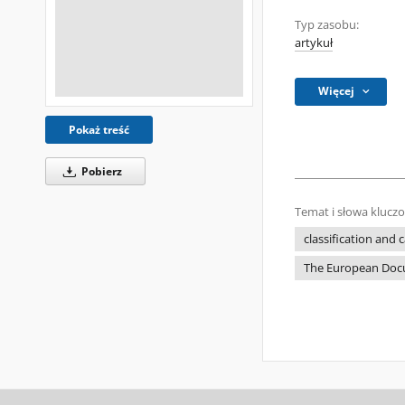
Typ zasobu:
artykuł
Więcej
Pokaż treść
Pobierz
Temat i słowa klucz
classification and
The European Doc