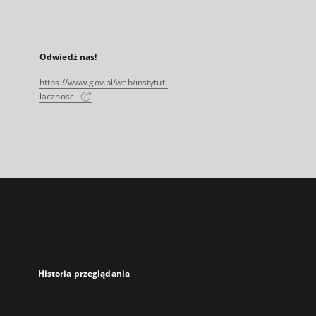
Odwiedź nas!
https://www.gov.pl/web/instytut-
lacznosci
Historia przeglądania