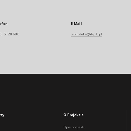
efon
E-Mail
8) 5128 696
biblioteka@il-pib.pl
ksy
O Projekcie
Opis projektu