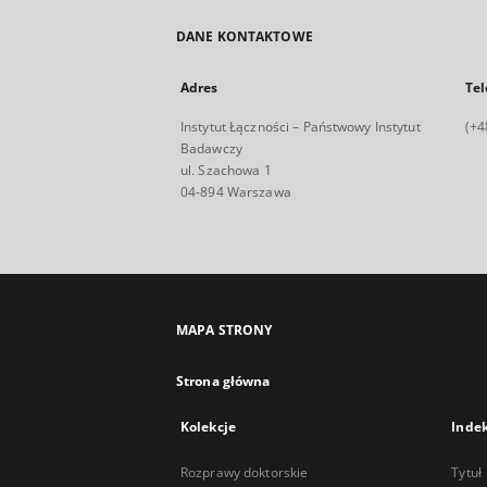
DANE KONTAKTOWE
Adres
Tel
Instytut Łączności – Państwowy Instytut
(+4
Badawczy
ul. Szachowa 1
04-894 Warszawa
MAPA STRONY
Strona główna
Kolekcje
Inde
Rozprawy doktorskie
Tytuł