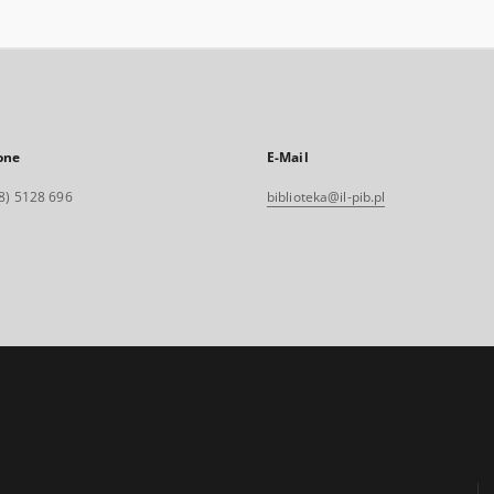
one
E-Mail
8) 5128 696
biblioteka@il-pib.pl