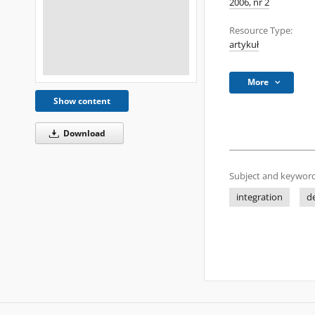
2006, nr 2
Resource Type:
artykuł
More
Show content
Download
Subject and keyword
integration
d