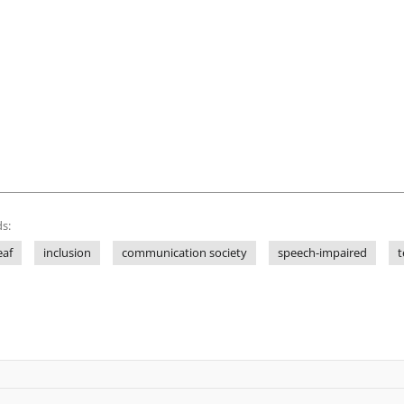
s:
eaf
inclusion
communication society
speech-impaired
t