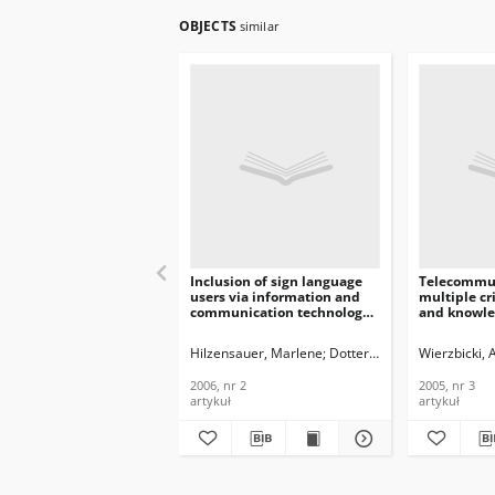
OBJECTS
similar
Inclusion of sign language
Telecommun
users via information and
multiple cr
communication technology,
and knowle
Journal of
Journal of
Telecommunications and
Telecommun
Hilzensauer, Marlene
Dotter, Franz
Wierzbicki, 
Information Technology,
Informatio
2006, nr 2
2005, nr 3
2006, nr 2
2005, nr 3
artykuł
artykuł