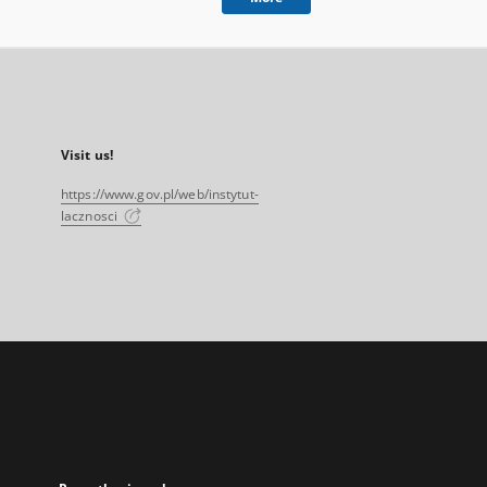
Visit us!
https://www.gov.pl/web/instytut-
lacznosci