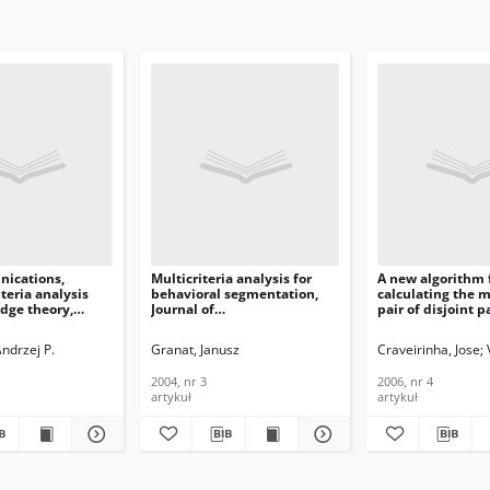
ications,
Multicriteria analysis for
A new algorithm 
iteria analysis
behavioral segmentation,
calculating the m
dge theory,
Journal of
pair of disjoint p
Telecommunications and
network, Journal 
ications and
Information Technology,
Telecommunicati
Andrzej P.
Granat, Janusz
Craveirinha, Jose
n Technology,
2004, nr 3
Information Tech
2006, nr 4
2004, nr 3
2006, nr 4
artykuł
artykuł