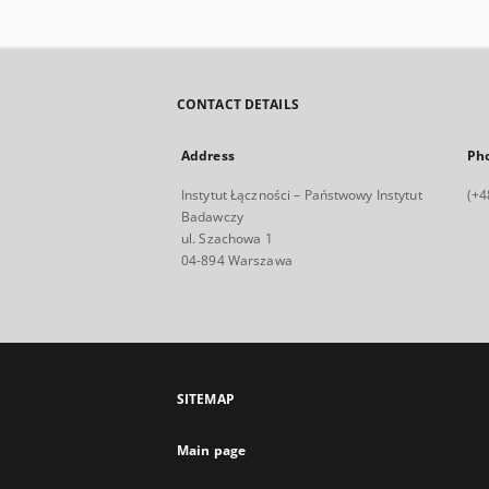
CONTACT DETAILS
Address
Ph
Instytut Łączności – Państwowy Instytut
(+4
Badawczy
ul. Szachowa 1
04-894 Warszawa
SITEMAP
Main page