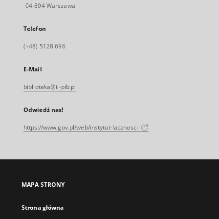
04-894 Warszawa
Telefon
(+48) 5128 696
E-Mail
biblioteka@il-pib.pl
Odwiedź nas!
https://www.gov.pl/web/instytut-lacznosci
MAPA STRONY
Strona główna