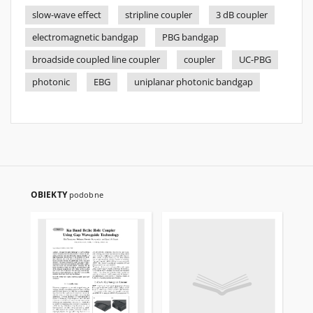
slow-wave effect
stripline coupler
3 dB coupler
electromagnetic bandgap
PBG bandgap
broadside coupled line coupler
coupler
UC-PBG
photonic
EBG
uniplanar photonic bandgap
OBIEKTY
podobne