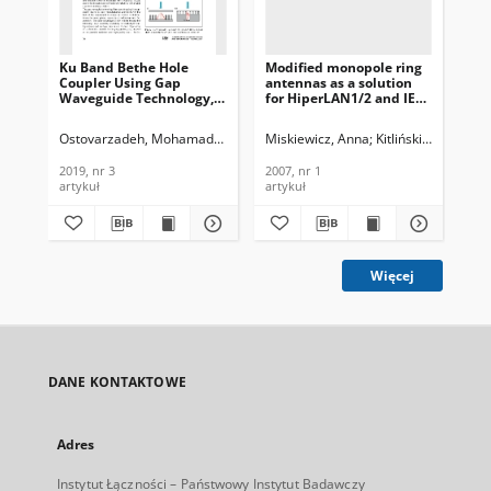
Ku Band Bethe Hole
Modified monopole ring
Exp
Coupler Using Gap
antennas as a solution
a D
Waveguide Technology,
for HiperLAN1/2 and IEEE
a 3
Journal of
802.11b/g standard
Jou
Telecommunications and
devices, Journal of
Te
Ostovarzadeh, Mohamad Hossein
Miskiewicz, Anna
Razavi, Seyed Ali
Kitliński, Marek
Nematpour, Efat
Mar
Information Technology,
Telecommunications and
In
2019, nr 3
Information Technology,
201
2019, nr 3
2007, nr 1
201
2007, nr 1
artykuł
artykuł
art
Więcej
DANE KONTAKTOWE
Adres
Instytut Łączności – Państwowy Instytut Badawczy