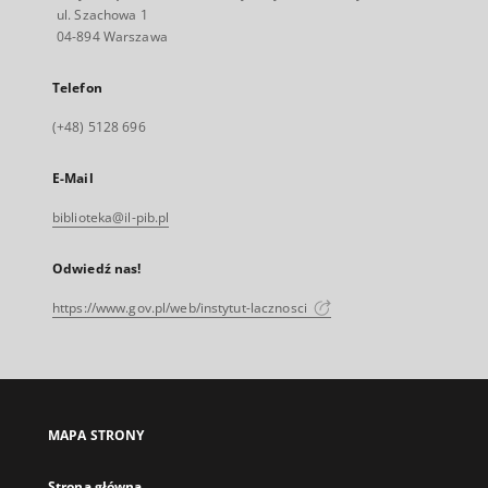
ul. Szachowa 1
04-894 Warszawa
Telefon
(+48) 5128 696
E-Mail
biblioteka@il-pib.pl
Odwiedź nas!
https://www.gov.pl/web/instytut-lacznosci
MAPA STRONY
Strona główna