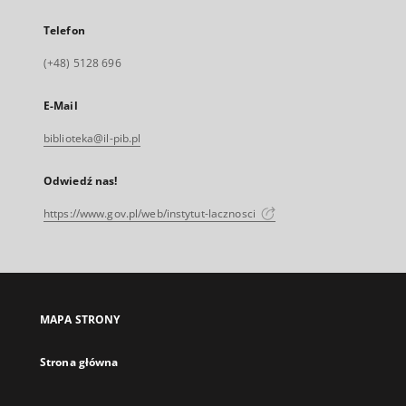
Telefon
(+48) 5128 696
E-Mail
biblioteka@il-pib.pl
Odwiedź nas!
https://www.gov.pl/web/instytut-lacznosci
MAPA STRONY
Strona główna