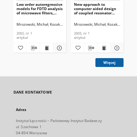
Low order autoregressive
New approach to
Ob
models for FDTD analysis
computer aided design
ak
of microwave filters,
of coupled resonator
sm
Journal of
filters, Journal of
SM
Telecommunications and
Telecommunications and
IŁ.
Mrozowski, Michał
Kozakowski, Piotr
Mrozowski, Michał
Kozakowski, Piotr
Kow
Information Technology,
Information Technology,
Tec
2002, nr 1
2003, nr 1
201
2002, nr 1
2003, nr 1
201
artykuł
artykuł
art
Więcej
DANE KONTAKTOWE
Adres
Instytut Łączności – Państwowy Instytut Badawczy
ul. Szachowa 1
04-894 Warszawa