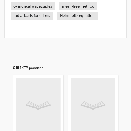
cylindrical waveguides
mesh-free method
radial basis functions
Helmholtz equation
OBIEKTY
podobne