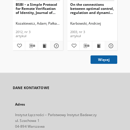
BSBI – a Simple Protocol
On the connections
On 
for Remote Verification
between optimal control,
con
of Identity, Journal of
regulation and dynamic
con
Telecommunications and
network routing, Journal
net
Information Technology,
of Telecommunications
REM
Kozakiewicz, Adam
Pałka, Tomasz
Karbowski, Andrzej
Bur
2012, nr 3
and Information
Te
Technology, 2003, nr 3
In
2012, nr 3
2003, nr 3
200
200
artykuł
artykuł
art
Więcej
DANE KONTAKTOWE
Adres
Instytut Łączności – Państwowy Instytut Badawczy
ul. Szachowa 1
04-894 Warszawa