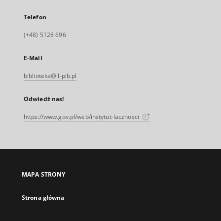
Telefon
(+48) 5128 696
E-Mail
biblioteka@il-pib.pl
Odwiedź nas!
https://www.gov.pl/web/instytut-lacznosci
MAPA STRONY
Strona główna