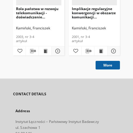
Rola państwa w rozwoju
Implikacje regulacyjne
Po
telekomunikacji -
konwergencji w obszarze
te
doświadczenie
komunikacji
Uni
historyczne.
elektronicznej.
Po
Telekomunikacja i
Telekomunikacja i
i T
Kamiński, Franciszek
Kamiński, Franciszek
Kam
Techniki Informacyjne,
Techniki Informacyjne,
200
2003, nr 3-4
2001, nr 3-4
2003, nr 3-4
2001, nr 3-4
200
artykuł
artykuł
art
More
CONTACT DETAILS
Address
Instytut Łączności – Państwowy Instytut Badawczy
ul. Szachowa 1