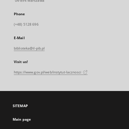
04-894 Warszawa
Phone
(+48) 5128 696
E-Mail
biblioteka@il-pib.pl
Visit us!
https://www.gov.pl/web/instytut-lacznosci
SITEMAP
Main page