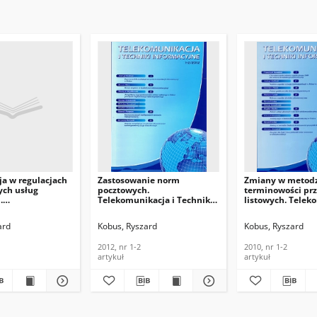
ja w regulacjach
Zastosowanie norm
Zmiany w metodz
ch usług
pocztowych.
terminowości prz
.
Telekomunikacja i Techniki
listowych. Telek
acja i Techniki
Informacyjne, 2012, nr 1-2
Techniki Informa
e, 2006, nr 3-4
nr 1-2
ard
Kobus, Ryszard
Kobus, Ryszard
2012, nr 1-2
2010, nr 1-2
artykuł
artykuł