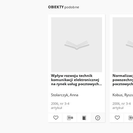
OBIEKTY
podobne
Wpływ rozwoju technik
Normalizac
komunikacji elektronicznej
powszechny
na rynek usług pocztowych
pocztowych
w dobie tworzenia
Telekomunik
społeczeństwa
Informacyjn
Stolarczyk, Anna
Kobus, Rysz
informacyjnego.
Telekomunikacja i Techniki
2006, nr 3-4
2006, nr 3-4
Informacyjne, 2006, nr 3-4
artykuł
artykuł