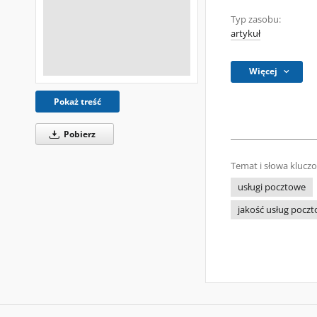
Typ zasobu:
artykuł
Więcej
Pokaż treść
Pobierz
Temat i słowa klucz
usługi pocztowe
jakość usług pocz