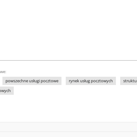
owe:
powszechne usługi pocztowe
rynek usług pocztowych
strukt
towych