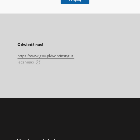
Odwiedź nas!
https://www.gov.pl/web/instytut-
lacznosci