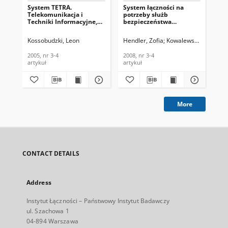
System TETRA.
System łączności na
Sie
Telekomunikacja i
potrzeby służb
te
Techniki Informacyjne,
bezpieczeństwa
za
2005, nr 3-4
publicznego i
Te
zarządzania
Tec
Kossobudzki, Leon
Hendler, Zofia
Kowalewski, Marian
Kow
kryzysowegow
201
aglomeracji miejskiej.
2005, nr 3-4
2008, nr 3-4
201
Telekomunikacja i
artykuł
artykuł
art
Techniki Informacyjne,
2008, nr 3-4
More
CONTACT DETAILS
Address
Instytut Łączności – Państwowy Instytut Badawczy
ul. Szachowa 1
04-894 Warszawa