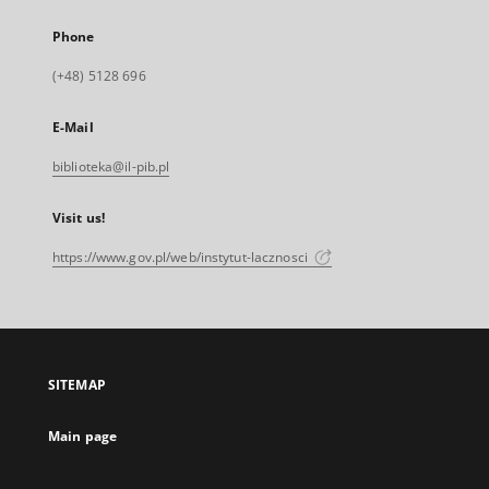
Phone
(+48) 5128 696
E-Mail
biblioteka@il-pib.pl
Visit us!
https://www.gov.pl/web/instytut-lacznosci
SITEMAP
Main page