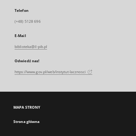
Telefon
(+48) 5128 696
E-Mail
biblioteka@il-pib.pl
Odwiedź nas!
https://www.gov.pl/web/instytut-lacznosci
MAPA STRONY
Strona główna