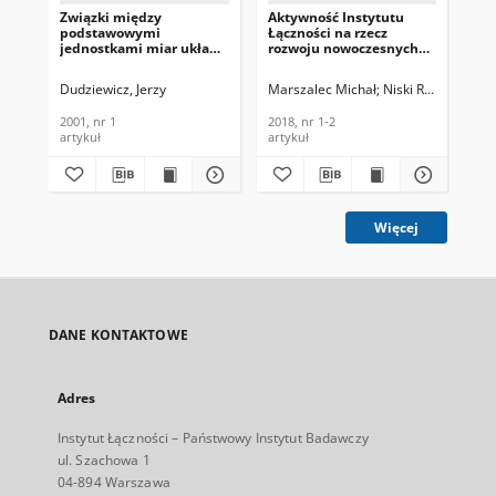
Związki między
Aktywność Instytutu
Ver
podstawowymi
Łączności na rzecz
fic
jednostkami miar układu
rozwoju nowoczesnych
Cal
SI a podstawowymi
systemów i technik
on 
stałymi fizycznymi.
satelitarnych,
Res
Dudziewicz, Jerzy
Marszalec Michał
Niski Rafał
Bronk 
Wa
Telekomunikacja i
Telekomunikacja i
Me
Techniki Informacyjne,
Techniki Informacyjne,
of
2001, nr 1
2018, nr 1-2
201
2001, nr 1
2018, nr 1-2
an
artykuł
artykuł
art
Tec
Więcej
DANE KONTAKTOWE
Adres
Instytut Łączności – Państwowy Instytut Badawczy
ul. Szachowa 1
04-894 Warszawa