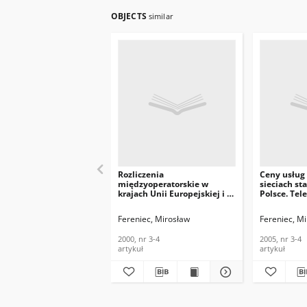
OBJECTS
similar
Rozliczenia
Ceny usług
międzyoperatorskie w
sieciach st
krajach Unii Europejskiej i w
Polsce. Tel
Polsce. Telekomunikacja i
Techniki In
Techniki Informacyjne, 2000,
nr 3-4
Fereniec, Mirosław
Fereniec, M
nr 3-4
2000, nr 3-4
2005, nr 3-4
artykuł
artykuł