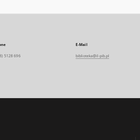
one
E-Mail
8) 5128 696
biblioteka@il-pib.pl