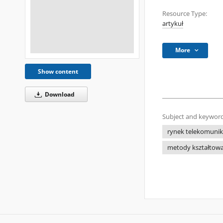
Resource Type:
artykuł
More
Show content
Download
Subject and keyword
rynek telekomunik
metody kształtowa