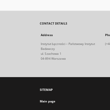
CONTACT DETAILS
Address
Ph
Instytut Łączności – Państwowy Instytut
(+4
Badawczy
ul. Szachowa 1
04-894 Warszawa
SITEMAP
Main page