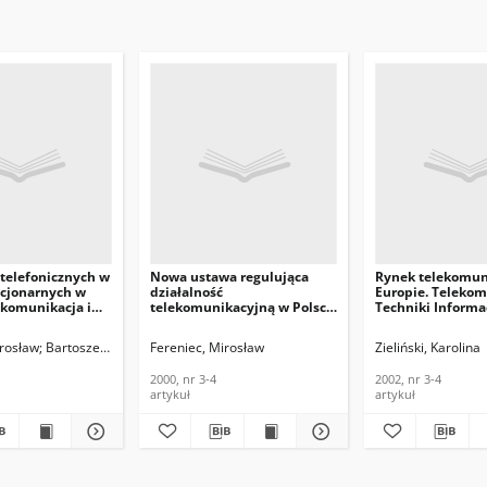
 telefonicznych w
Nowa ustawa regulująca
Rynek telekomun
acjonarnych w
działalność
Europie. Telekom
ekomunikacja i
telekomunikacyjną w Polsce
Techniki Informa
formacyjne, 2005,
- ,,Prawo
nr 3-4
telekomunikacyjne”.
irosław
Bartoszewska, Barbara
Fereniec, Mirosław
Zieliński, Karolina
Telekomunikacja i Techniki
Informacyjne, 2000, nr 3-4
2000, nr 3-4
2002, nr 3-4
artykuł
artykuł