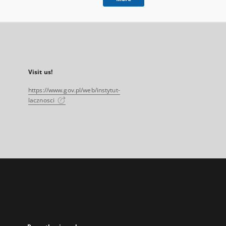
Visit us!
https://www.gov.pl/web/instytut-
lacznosci