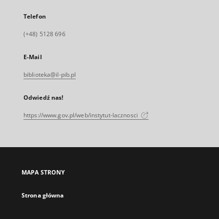
Telefon
(+48) 5128 696
E-Mail
biblioteka@il-pib.pl
Odwiedź nas!
https://www.gov.pl/web/instytut-lacznosci
MAPA STRONY
Strona główna