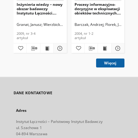
Inżynieria wiedzy – nowy
Procesy informacyjno-
Tec
obszar badawczy
decyzyjne w eksploatacji
pro
Instytutu Łączności.
obiektów technicznych.
zar
Telekomunikacja i
Telekomunikacja i
Te
Techniki Informacyjne,
Techniki Informacyjne,
Tec
Granat, Janusz
Wierzbicki, Andrzej P.
Barczak, Andrzej
Florek, Jacek
Flo
2009 nr 3-4
2004, nr 1-2
200
2009, nr 3-4
2004, nr 1-2
200
artykuł
artykuł
art
Więcej
DANE KONTAKTOWE
Adres
Instytut Łączności – Państwowy Instytut Badawczy
ul. Szachowa 1
04-894 Warszawa