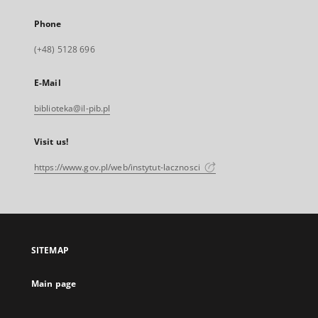
Phone
(+48) 5128 696
E-Mail
biblioteka@il-pib.pl
Visit us!
https://www.gov.pl/web/instytut-lacznosci
SITEMAP
Main page