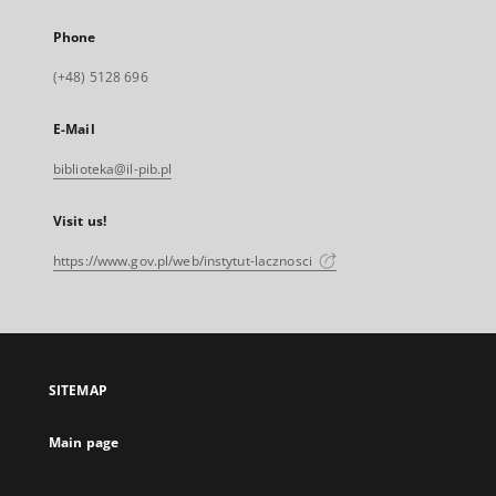
Phone
(+48) 5128 696
E-Mail
biblioteka@il-pib.pl
Visit us!
https://www.gov.pl/web/instytut-lacznosci
SITEMAP
Main page