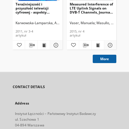
Teraźniejszość i
Measured Interference of
DV
przyszłość telewizji
LTE Uplink Signals on
Me
cyfrowej - aspekty
DVB-T Channels, Journal
De
techniczne.
of Telecommunications
RE
Telekomunikacja i
and Information
of
Karwowska-Lamparska, Alina
Vaser, Manuela
Masullo, Pier Giorgi
Kli
Techniki Informacyjne,
Technology, 2015, nr 4
an
2011, nr 3-4
Tec
2011, nr 3-4
2015, nr 4
201
artykuł
artykuł
art
More
CONTACT DETAILS
Address
Instytut Łączności – Państwowy Instytut Badawczy
ul. Szachowa 1
04-894 Warszawa