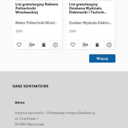
List gratulacyjny Rektora
List gratulacyjny
Lis
Politechniki
Dziekana Wydziału
Dz
Wrocławskiej
Elektroniki i Technik
Ele
Informacyjnych
Te
Politechniki
Pol
Rektor Politechniki Wrocławskiej
Dziekan Wydziału Elektroniki i Techn
Dzi
Warszawskiej
2009
2009
200
Więcej
DANE KONTAKTOWE
Adres
Instytut Łączności – Państwowy Instytut Badawczy
ul. Szachowa 1
04-894 Warszawa