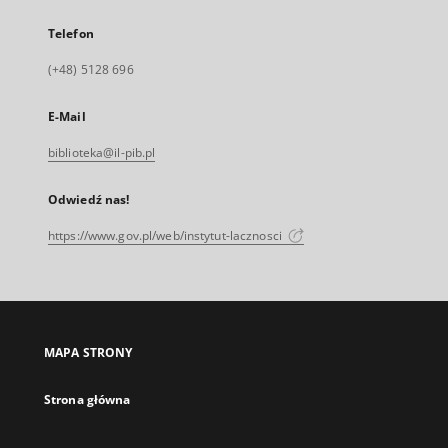
Telefon
(+48) 5128 696
E-Mail
biblioteka@il-pib.pl
Odwiedź nas!
https://www.gov.pl/web/instytut-lacznosci
MAPA STRONY
Strona główna