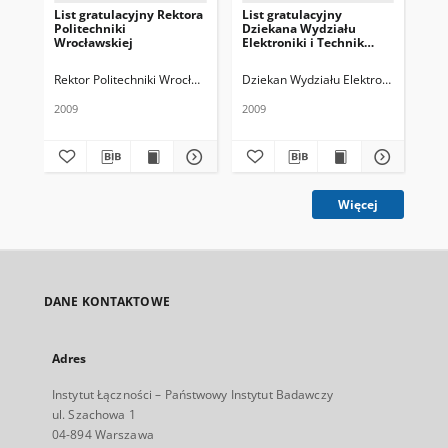
List gratulacyjny Rektora
List gratulacyjny
Lis
Politechniki
Dziekana Wydziału
Dz
Wrocławskiej
Elektroniki i Technik
Ele
Informacyjnych
Te
Politechniki
Pol
Rektor Politechniki Wrocławskiej
Dziekan Wydziału Elektroniki i Techn
Dzi
Warszawskiej
2009
2009
200
Więcej
DANE KONTAKTOWE
Adres
Instytut Łączności – Państwowy Instytut Badawczy
ul. Szachowa 1
04-894 Warszawa