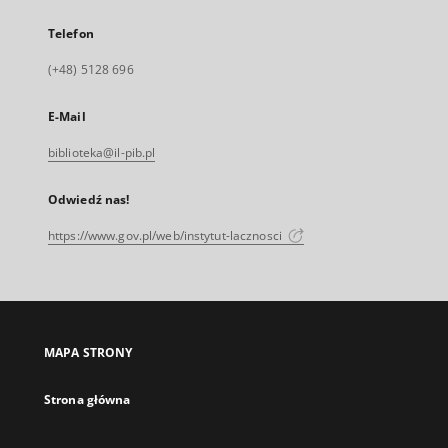
Telefon
(+48) 5128 696
E-Mail
biblioteka@il-pib.pl
Odwiedź nas!
https://www.gov.pl/web/instytut-lacznosci
MAPA STRONY
Strona główna