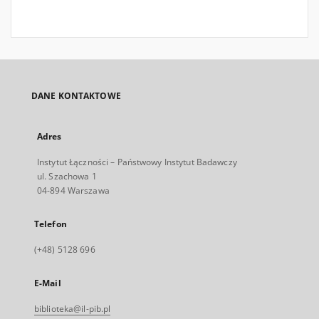
DANE KONTAKTOWE
Adres
Instytut Łączności – Państwowy Instytut Badawczy
ul. Szachowa 1
04-894 Warszawa
Telefon
(+48) 5128 696
E-Mail
biblioteka@il-pib.pl