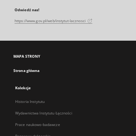
Odwiedź nas!
https://www.gov.pl/web/instytut-lacznosci
MAPA STRONY
Strona główna
Kolekcje
Historia Instytutu
Wydawnictwa Instytutu Łączności
Prace naukowo-badawcze