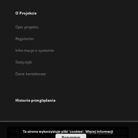
O Projekcie
Opis projektu
Regulamin
Informacje o systemie
Statystyki
Dane kontaktowe
Historia przeglądania
Ten serwis działa dzięki oprogramowaniu
DInGO dLibra 6.3.22
Ta strona wykorzystuje pliki 'cookies'.
Więcej informacji
opracowanemu przez
Poznańskie Centrum Superkomputerowo-
Rozumiem