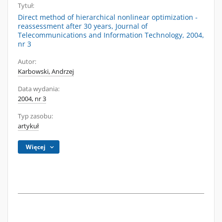
Tytuł:
Direct method of hierarchical nonlinear optimization -
reassessment after 30 years, Journal of
Telecommunications and Information Technology, 2004,
nr 3
Autor:
Karbowski, Andrzej
Data wydania:
2004, nr 3
Typ zasobu:
artykuł
Więcej