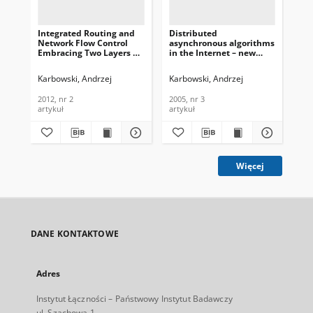
Integrated Routing and
Distributed
App
Network Flow Control
asynchronous algorithms
The
Embracing Two Layers of
in the Internet – new
Non
TCP/IP Networks –
routing and traffic
De
Methodological Issues,
control methods, Journal
Sp
Karbowski, Andrzej
Karbowski, Andrzej
Maz
Journal of
of Telecommunications
Fun
Telecommunications and
and Information
Te
2012, nr 2
2005, nr 3
202
Information Technology,
Technology, 2005, nr 3
In
artykuł
artykuł
art
2012, nr 2
202
Więcej
DANE KONTAKTOWE
Adres
Instytut Łączności – Państwowy Instytut Badawczy
ul. Szachowa 1