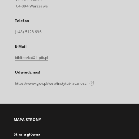
04-894 Warszawa
Telefon
(+48) 5128 696
E-Mail
biblioteka@il-pib.pl
Odwiedź nas!
https://www.gov.pl/web/instytut-lacznosci
MAPA STRONY
Strona główna