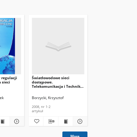
regulacji
Światłowodowe sieci
 sieci
dostępowe.
Telekomunikacja i Techniki
i Techniki
Informacyjne, 2008 nr 1-2
1, nr 1-2
zek
Borzycki, Krzysztof
2008, nr 1-2
artykuł
More