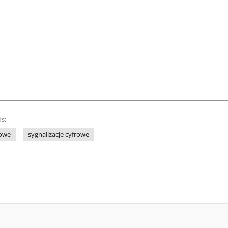
s:
mowe
sygnalizacje cyfrowe