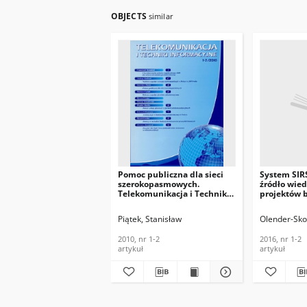
OBJECTS
similar
Pomoc publiczna dla sieci
System SIR
szerokopasmowych.
źródło wie
Telekomunikacja i Techniki
projektów
Informacyjne, 2010, nr 1-2
regionalnyc
szerokopa
Piątek, Stanisław
Olender-Sko
Telekomunik
Informacyjn
2010, nr 1-2
2016, nr 1-2
artykuł
artykuł