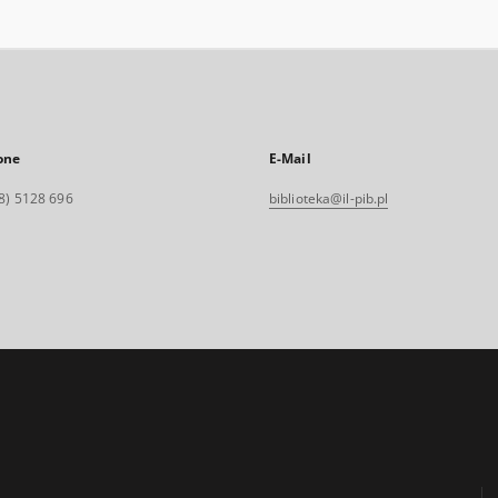
one
E-Mail
8) 5128 696
biblioteka@il-pib.pl