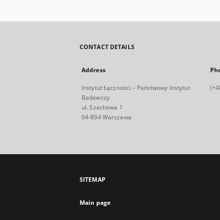
CONTACT DETAILS
Address
Ph
Instytut Łączności – Państwowy Instytut
(+4
Badawczy
ul. Szachowa 1
04-894 Warszawa
SITEMAP
Main page