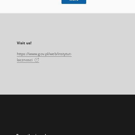
Visit us!
https://www.gov.pl/web/instytut-
lacznosci