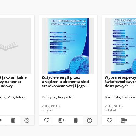
S jako unikalne
Zużycie energii przez
Wybrane aspekty 
dzy na temat
urządzenia abonenta sieci
światłowodowych
 budowy
szerokopasmowej i jego
dostępowych.
h sieci
konsekwencje.
Telekomunikacja 
smowych,
Telekomunikacja i Techniki
Informacyjne, 201
rek, Magdalena
Borzycki, Krzysztof
Kamiński, Francis
acja i Techniki
Informacyjne, 2012, nr 1-2
e, 2016, nr 1-2
2012, nr 1-2
2011, nr 1-2
artykuł
artykuł