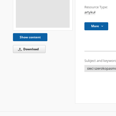
Resource Type:
artykuł
More
Show content
Download
Subject and keyword
sieci szerokopas