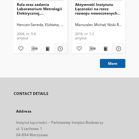
Rola oraz zadania
Aktywność Instytutu
Nep
Laboratorium Metrologii
Łączności na rzecz
ukł
Elektrycznej,
rozwoju nowoczesnych
Te
Elektronicznej i
systemów i technik
Tec
Optoelektronicznej
satelitarnych,
200
Hercan-Sereda, Elżbieta
Warzec, Anna
Marszalec Michał
Niski Rafał
Bronk 
Dud
Instytutu Łączności w
Telekomunikacja i
procesie zapewnienia
Techniki Informacyjne,
2004, nr 3-4
2018, nr 1-2
200
spójności pomiarowej.
2018, nr 1-2
artykuł
artykuł
art
Telekomunikacja i
Techniki Informacyjne,
2004, nr 3-4
More
CONTACT DETAILS
Address
Instytut Łączności – Państwowy Instytut Badawczy
ul. Szachowa 1
04-894 Warszawa