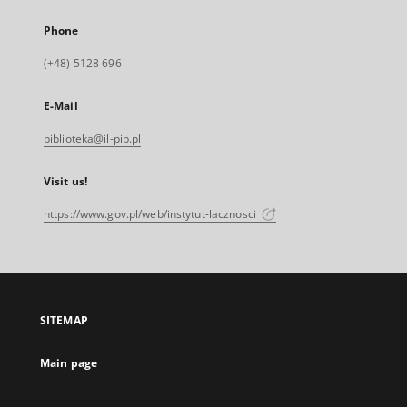
Phone
(+48) 5128 696
E-Mail
biblioteka@il-pib.pl
Visit us!
https://www.gov.pl/web/instytut-lacznosci
SITEMAP
Main page