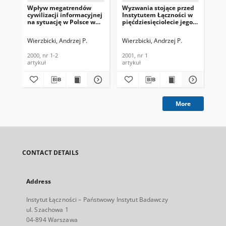
Wpływ megatrendów
Wyzwania stojące przed
Th
cywilizacji informacyjnej
Instytutem Łączności w
int
na sytuację w Polsce w
pięćdziesięciolecie jego
sup
początkach XXI wieku.
działalności.
te
Telekomunikacja i
Telekomunikacja i
Jou
Wierzbicki, Andrzej P.
Wierzbicki, Andrzej P.
Wie
Techniki Informacyjne,
Techniki Informacyjne,
Te
2000, nr 1-2
2001, nr 1
In
2000, nr 1-2
2001, nr 1
200
200
artykuł
artykuł
art
More
CONTACT DETAILS
Address
Instytut Łączności – Państwowy Instytut Badawczy
ul. Szachowa 1
04-894 Warszawa