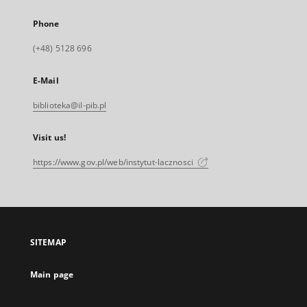
Phone
(+48) 5128 696
E-Mail
biblioteka@il-pib.pl
Visit us!
https://www.gov.pl/web/instytut-lacznosci
SITEMAP
Main page