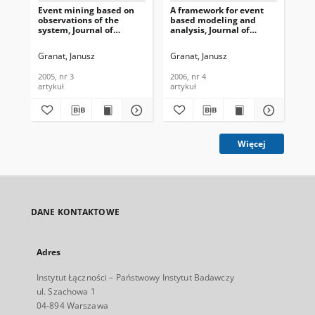
Event mining based on
A framework for event
Mod
observations of the
based modeling and
dat
system, Journal of
analysis, Journal of
Jou
Telecommunications and
Telecommunications and
Te
Information Technology,
Information Technology,
In
Granat, Janusz
Granat, Janusz
Eul
2005, nr 3
2006, nr 4
200
2005, nr 3
2006, nr 4
200
artykuł
artykuł
art
Więcej
DANE KONTAKTOWE
Adres
Instytut Łączności – Państwowy Instytut Badawczy
ul. Szachowa 1
04-894 Warszawa