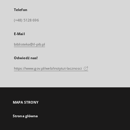
Telefon
(+48) 5128 696
E-Mail
biblioteka@il-pib.pl
Odwiedź nas!
https://www.gov.pl/web/instytut-lacznosci
MAPA STRONY
Strona główna