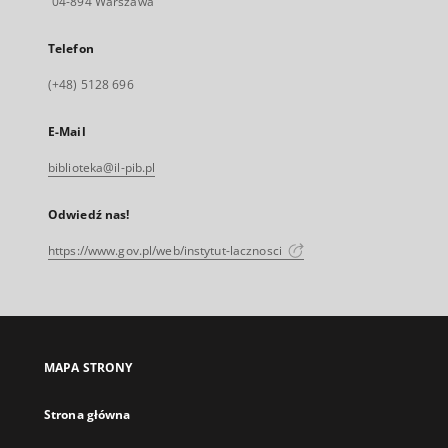
04-894 Warszawa
Telefon
(+48) 5128 696
E-Mail
biblioteka@il-pib.pl
Odwiedź nas!
https://www.gov.pl/web/instytut-lacznosci
MAPA STRONY
Strona główna