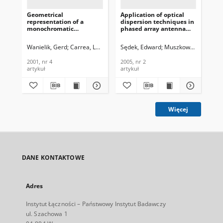
Geometrical
Application of optical
Tes
representation of a
dispersion techniques in
and
monochromatic
phased array antenna
opt
electromagnetic wave
beam steering, Journal of
Te
using the tangential
Telecommunications and
In
Wanielik, Gerd
Carrea, Laura
Sędek, Edward
Muszkowski, Marcin
Bor
vector approach, Journal
Information Technology,
200
of Telecommunications
2005, nr 2
2001, nr 4
2005, nr 2
200
and Information
artykuł
artykuł
art
Technology, 2001, nr 4
Więcej
DANE KONTAKTOWE
Adres
Instytut Łączności – Państwowy Instytut Badawczy
ul. Szachowa 1