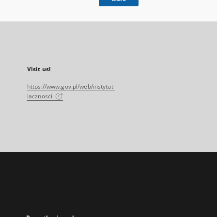
Visit us!
https://www.gov.pl/web/instytut-
lacznosci