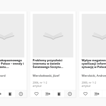
erokopasmowego
Problemy przyszłości
Wpływ megatre
 Polsce – trendy i
internetu w świetle
cywilizacji infor
ostu.
Światowego Szczytu
sytuację w Polsc
acja i Techniki
Społeczeństwa
początkach XXI w
e, 2009, nr 1-2
Informacyjnego.
Telekomunikacja 
zard
Wierzbołowski, Józef
Wierzbicki, Andrzej
Telekomunikacja i Techniki
Informacyjne, 200
Informacyjne, 2006, nr 1-2
2006, nr 1-2
2000, nr 1-2
artykuł
artykuł