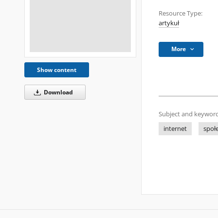
Resource Type:
artykuł
More
Show content
Download
Subject and keyword
internet
społ