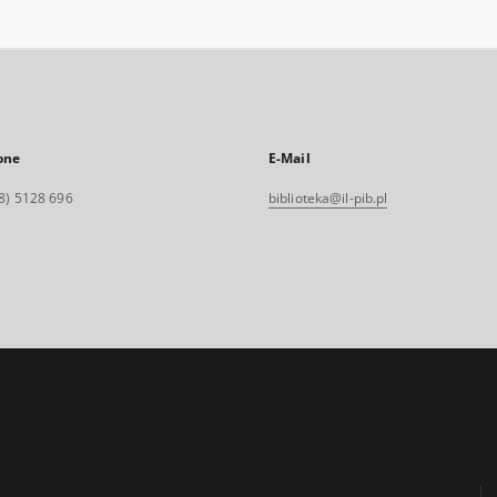
one
E-Mail
8) 5128 696
biblioteka@il-pib.pl