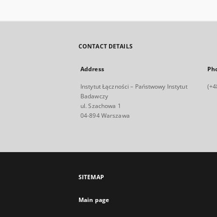
CONTACT DETAILS
Address
Ph
Instytut Łączności – Państwowy Instytut
(+4
Badawczy
ul. Szachowa 1
04-894 Warszawa
SITEMAP
Main page