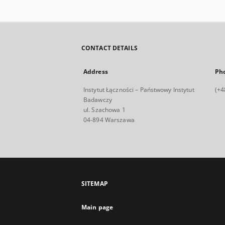
CONTACT DETAILS
Address
Ph
Instytut Łączności – Państwowy Instytut
(+4
Badawczy
ul. Szachowa 1
04-894 Warszawa
SITEMAP
Main page