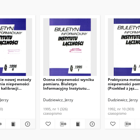
ie nowej metody
Ocena niepewności wyniku
Praktyczna meto
nia niepewności
pomiaru. Biuletyn
niepewności pom
kalibracji
Informacyjny Instytutu
(Przekład z jęz.
ch narządzi
Łączności, 1995, nr 1 (326)
niemieckiego). B
h. Biuletyn
Informacyjny Ins
Jerzy
Dudziewicz, Jerzy
Dudziewicz, Jerzy
ny Instytutu
Łączności, 1992, n
996, nr 6 (340)
0)
1995, nr 1 (326)
1992, nr 10 (303)
czasopismo
czasopismo