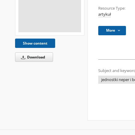
Resource Type:
artykuł
More
Show content
Download
Subject and keyword
jednostki neper i b