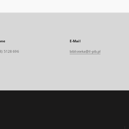
one
E-Mail
8) 5128 696
biblioteka@il-pib.pl