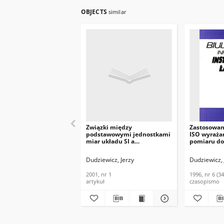
OBJECTS
similar
Związki między
Zastosowan
podstawowymi jednostkami
ISO wyraża
miar układu SI a
pomiaru do 
podstawowymi stałymi
elektryczny
fizycznymi. Telekomunikacja
pomiarowyc
Dudziewicz, Jerzy
Dudziewicz, 
i Techniki Informacyjne,
Informacyj
2001, nr 1
Łączności, 1
2001, nr 1
1996, nr 6 (34
artykuł
czasopismo