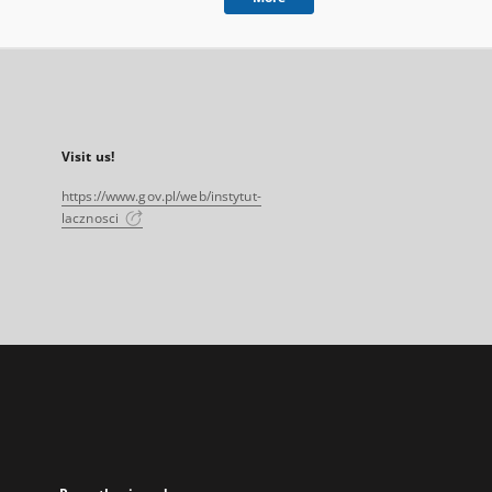
Visit us!
https://www.gov.pl/web/instytut-
lacznosci