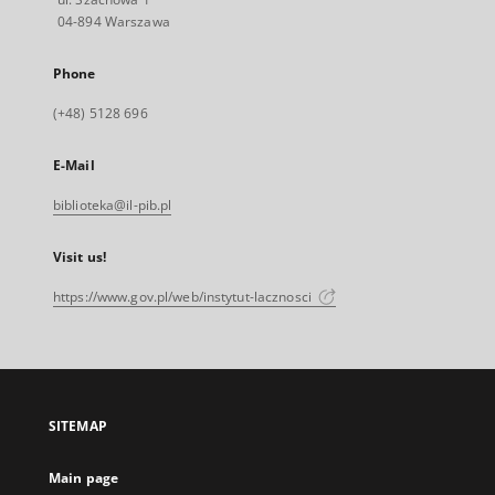
04-894 Warszawa
Phone
(+48) 5128 696
E-Mail
biblioteka@il-pib.pl
Visit us!
https://www.gov.pl/web/instytut-lacznosci
SITEMAP
Main page