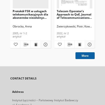
Protokół FSK w usługach
Telecom Operator’s
Su
telekomunikacyjnych dla
Approach to QoE, Journal
for
abonentów niezdolnych
of Telecommunications
Se
do komunikacji głosowej.
and Information
Vi
Telekomunikacja i
Technology, 2022, nr 2
Vi
Obrocka, Anna
Zwierzykowski, Piotr
Kowalik, Karol
Trz
Techniki Informacyjne,
Jou
2005, nr 1-2
Te
2005, nr 1-2
2022, nr 2
201
In
artykuł
artykuł
art
201
More
CONTACT DETAILS
Address
Instytut Łączności – Państwowy Instytut Badawczy
ul. Szachowa 1