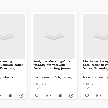
alancing
Analytical Modelingof the
Multiobjective A
d Communication
WCDMA Interfacewith
Localization in W
Resources,
Packet Scheduling, Journal
Sensor Networks,
of Telecommunications and
Telecommunicati
ications and
Information Technology,
Information Tech
l
lydoros, Andreas
Pałka, Piotr
Toczyłowski, Eugeniusz
Zalonis, Andreas
Zwierzykowski, Piotr
Żółtowska, Izabela
Stasiak, Maciej
Wiewióra, Janusz
Niewiadomska-Szy
n Technology,
2009 nr 3
2009, nr 3
2009, nr 3
2009, nr 3
artykuł
artykuł