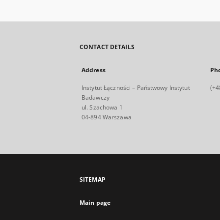
CONTACT DETAILS
Address
Ph
Instytut Łączności – Państwowy Instytut
(+4
Badawczy
ul. Szachowa 1
04-894 Warszawa
SITEMAP
Main page