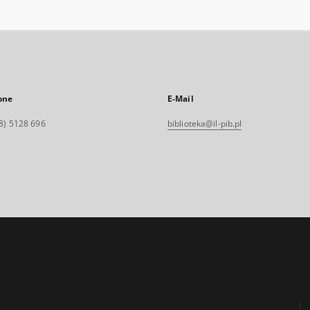
one
E-Mail
8) 5128 696
biblioteka@il-pib.pl