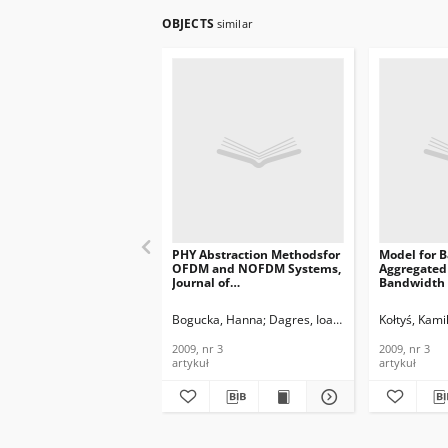
OBJECTS
similar
PHY Abstraction Methodsfor
Model for B
OFDM and NOFDM Systems,
Aggregate
Journal of
Bandwidth 
Telecommunications and
Journal of
Information Technology,
Telecommun
Bogucka, Hanna
Dagres, Ioannis
Kliks, Adrian
Kołtyś, Kami
Po
2009 nr 3
Informatio
2009, nr 3
2009, nr 3
2009, nr 3
artykuł
artykuł