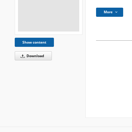
More
Show content
Download