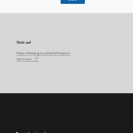
Visit us!
https://www.gov.pl/web/instytut-
lacznosci