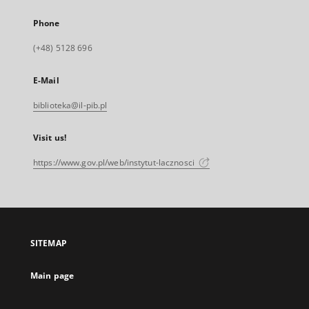
Phone
(+48) 5128 696
E-Mail
biblioteka@il-pib.pl
Visit us!
https://www.gov.pl/web/instytut-lacznosci
SITEMAP
Main page