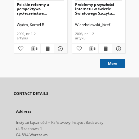
Polskie reformy a
Problemy przyszłości
Wp
perspektywa
internetu w świetle
cyw
społeczeństwa
Światowego Szczytu
na 
informacyjnego.
Społeczeństwa
poc
Telekomunikacja i
Informacyjnego.
Te
Wydro, Kornel B.
Wierzbołowski, Józef
Wie
Techniki Informacyjne,
Telekomunikacja i
Tec
2000, nr 1-2
Techniki Informacyjne,
200
2000, nr 1-2
2006, nr 1-2
200
2006, nr 1-2
artykuł
artykuł
art
More
CONTACT DETAILS
Address
Instytut Łączności – Państwowy Instytut Badawczy
ul. Szachowa 1
04-894 Warszawa