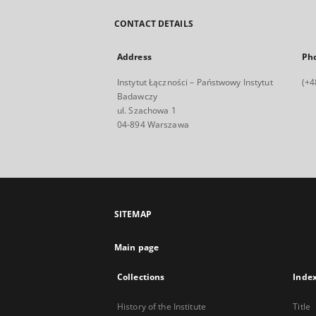
CONTACT DETAILS
Address
Ph
Instytut Łączności – Państwowy Instytut
(+4
Badawczy
ul. Szachowa 1
04-894 Warszawa
SITEMAP
Main page
Collections
Inde
History of the Institute
Title