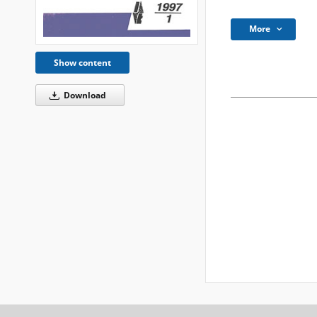
More
Show content
Download