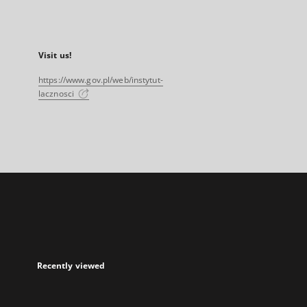
Visit us!
https://www.gov.pl/web/instytut-
lacznosci
Recently viewed