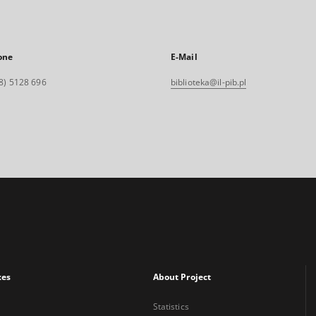
one
E-Mail
8) 5128 696
biblioteka@il-pib.pl
xes
About Project
Statistics