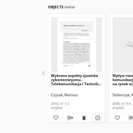
OBJECTS
similar
Wybrane aspekty zjawiska
Wpływ rozw
cyberterroryzmu.
komunikacji
Telekomunikacja i Techniki
na rynek u
Informacyjne, 2010, nr 1-2
w dobie tw
społeczeńs
Czyżak, Mariusz
Stolarczyk, 
informacyj
Telekomunik
2010, nr 1-2
2006, nr 3-4
Informacyjn
artykuł
artykuł