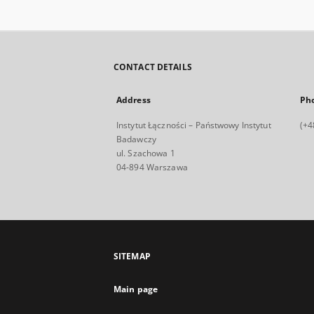
CONTACT DETAILS
Address
Ph
Instytut Łączności – Państwowy Instytut
(+4
Badawczy
ul. Szachowa 1
04-894 Warszawa
SITEMAP
Main page