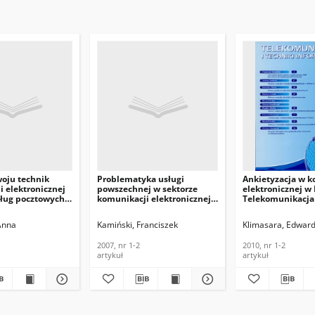
oju technik
Problematyka usługi
Ankietyzacja w k
 elektronicznej
powszechnej w sektorze
elektronicznej w 
sług pocztowych
komunikacji elektronicznej
Telekomunikacja 
orzenia
Unii Europejskiej.
Informacyjne, 201
twa
Telekomunikacja i Techniki
Anna
Kamiński, Franciszek
Klimasara, Edwar
nego.
Informacyjne, 2007, nr 1-2
acja i Techniki
2007, nr 1-2
2010, nr 1-2
e, 2006, nr 3-4
artykuł
artykuł