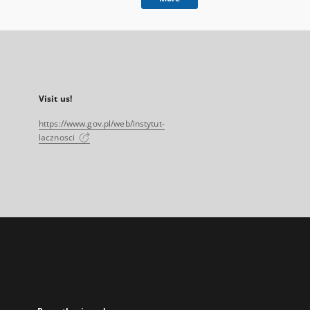
Visit us!
https://www.gov.pl/web/instytut-
lacznosci