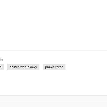
s:
ne
dostęp warunkowy
prawo karne