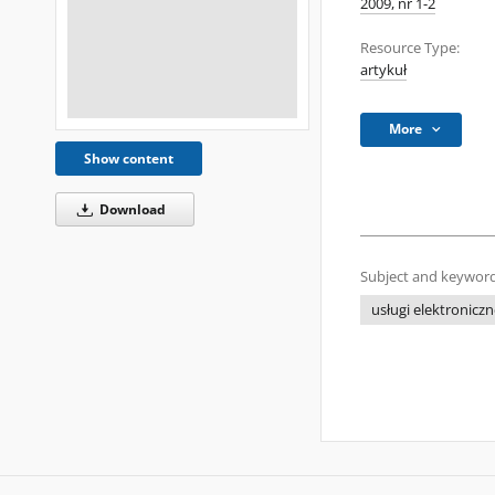
2009, nr 1-2
Resource Type:
artykuł
More
Show content
Download
Subject and keyword
usługi elektronicz