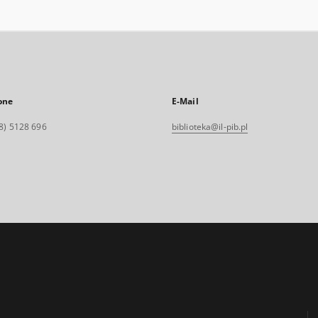
one
E-Mail
8) 5128 696
biblioteka@il-pib.pl