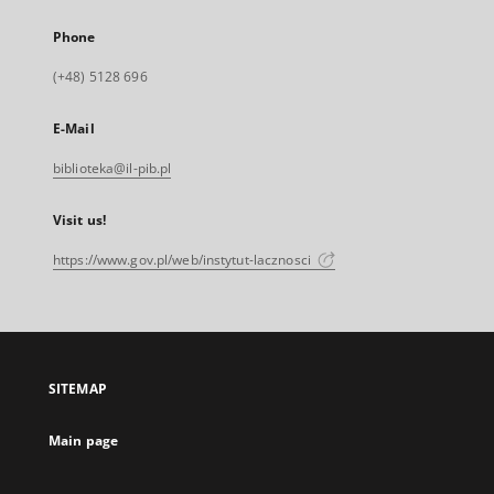
Phone
(+48) 5128 696
E-Mail
biblioteka@il-pib.pl
Visit us!
https://www.gov.pl/web/instytut-lacznosci
SITEMAP
Main page