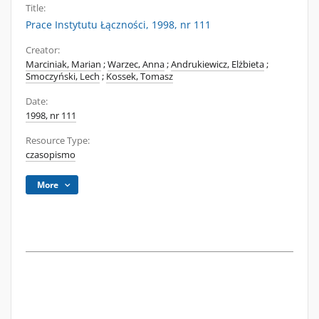
Title:
Prace Instytutu Łączności, 1998, nr 111
Creator:
Marciniak, Marian
;
Warzec, Anna
;
Andrukiewicz, Elżbieta
;
Smoczyński, Lech
;
Kossek, Tomasz
Date:
1998, nr 111
Resource Type:
czasopismo
More