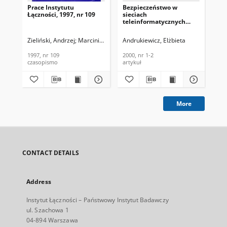
Prace Instytutu
Bezpieczeństwo w
Ko
Łączności, 1997, nr 109
sieciach
ja
teleinformatycznych
da
realizowane z udziałem
te
zaufanej trzeciej strony
Ro
Zieliński, Andrzej
Marciniak, Marian
Andrukiewicz, Elżbieta
Jaworski, Marek
Obrocka, Anna
And
(TTP). Telekomunikacja i
19
Techniki Informacyjne,
1997, nr 109
2000, nr 1-2
198
2000, nr 1-2
czasopismo
artykuł
roz
More
CONTACT DETAILS
Address
Instytut Łączności – Państwowy Instytut Badawczy
ul. Szachowa 1
04-894 Warszawa