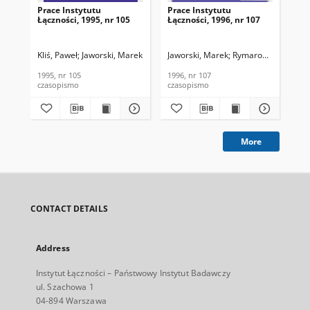
Prace Instytutu
Prace Instytutu
Pra
Łączności, 1995, nr 105
Łączności, 1996, nr 107
Łąc
Kliś, Paweł
Jaworski, Marek
Kałuski, Marek
Jaworski, Marek
Pietranik, Mirosław
Rymarowicz, Zbigni
Tyrawa
Jaw
1995, nr 105
1996, nr 107
199
czasopismo
czasopismo
cza
More
CONTACT DETAILS
Address
Instytut Łączności – Państwowy Instytut Badawczy
ul. Szachowa 1
04-894 Warszawa