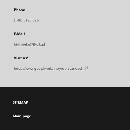
Phone
(+48) 5128 696
E-Mail
biblioteka@il-pib.pl
Visit us!
https://www.gov.pl/web/instytut-lacznosci
SITEMAP
Main page