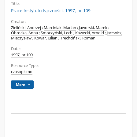
Title:
Prace Instytutu Łączności, 1997, nr 109
Creator:
Zieliński, Andrzej
;
Marciniak, Marian
;
Jaworski, Marek
;
Obrocka, Anna
;
Smoczyński, Lech
;
Kawecki, Arnold
;
Jacewicz,
Mieczysław
;
Kowar, Julian
;
Trechciński, Roman
Date:
1997, nr 109
Resource Type:
czasopismo
More