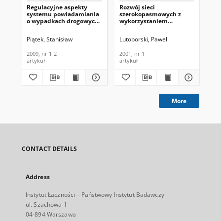
Regulacyjne aspekty
Rozwój sieci
Pol
systemu powiadamiania
szerokopasmowych z
dot
o wypadkach drogowych
wykorzystaniem
do
– eCall. Telekomunikacja
interfejsów VB5.1 i VB5.2.
gen
i Techniki Informacyjne,
Telekomunikacja i
Te
Piątek, Stanisław
Lutoborski, Paweł
Pią
2009, nr 1-2
Techniki Informacyjne,
Tec
2001, nr 1
201
2009, nr 1-2
2001, nr 1
201
artykuł
artykuł
art
More
CONTACT DETAILS
Address
Instytut Łączności – Państwowy Instytut Badawczy
ul. Szachowa 1
04-894 Warszawa