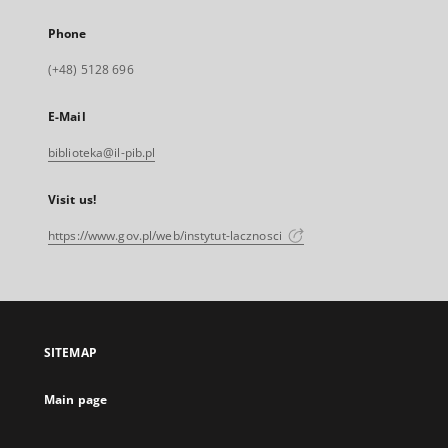
Phone
(+48) 5128 696
E-Mail
biblioteka@il-pib.pl
Visit us!
https://www.gov.pl/web/instytut-lacznosci
SITEMAP
Main page