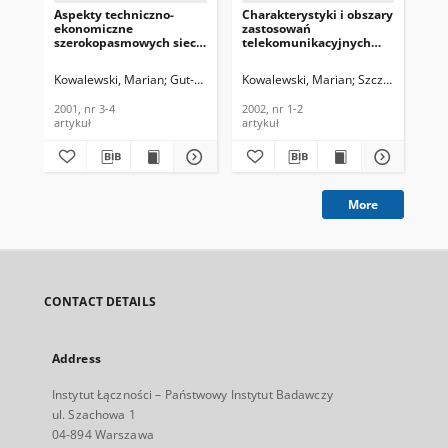
Aspekty techniczno-
Charakterystyki i obszary
Pra
ekonomiczne
zastosowań
Łąc
szerokopasmowych sieci
telekomunikacyjnych
dostępowych.
usług multimedialnych.
Telekomunikacja i
Telekomunikacja i
Kowalewski, Marian
Gut-Mostowy, Henryk
Kowalewski, Marian
Szczurek, Grzeg
Kun
Techniki Informacyjne,
Techniki Informacyjne,
2001, nr 3-4
2002, nr 1-2
2001, nr 3-4
2002, nr 1-2
199
artykuł
artykuł
cza
More
CONTACT DETAILS
Address
Instytut Łączności – Państwowy Instytut Badawczy
ul. Szachowa 1
04-894 Warszawa