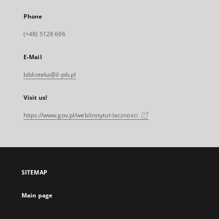
Phone
(+48) 5128 696
E-Mail
biblioteka@il-pib.pl
Visit us!
https://www.gov.pl/web/instytut-lacznosci
SITEMAP
Main page