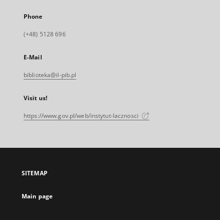
Phone
(+48) 5128 696
E-Mail
biblioteka@il-pib.pl
Visit us!
https://www.gov.pl/web/instytut-lacznosci
SITEMAP
Main page