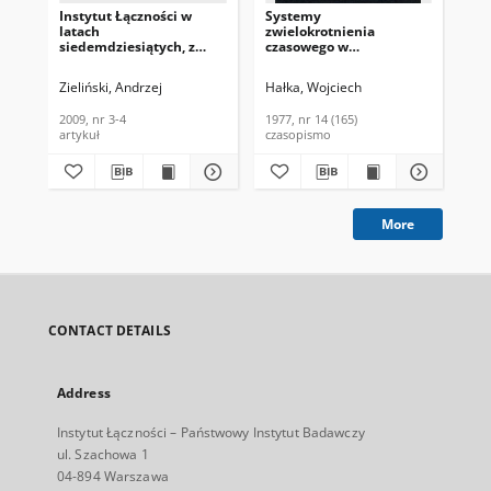
Instytut Łączności w
Systemy
Tr
latach
zwielokrotnienia
zak
siedemdziesiątych, z
czasowego w
mi
perspektywy ówczesnego
synchronicznej sieci
Te
dyrektora.
transmisji danych.
Tec
Zieliński, Andrzej
Hałka, Wojciech
Bog
Telekomunikacja i
Biuletyn Informacyjny,
200
Techniki Informacyjne,
1977, nr 14 (165)
2009, nr 3-4
1977, nr 14 (165)
200
2009, nr 3-4
artykuł
czasopismo
art
More
CONTACT DETAILS
Address
Instytut Łączności – Państwowy Instytut Badawczy
ul. Szachowa 1
04-894 Warszawa