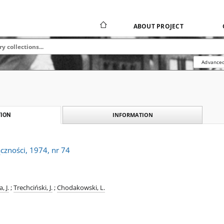
ABOUT PROJECT
Advanced
INFORMATION
ION
ączności, 1974, nr 74
, J.
;
Trechciński, J.
;
Chodakowski, L.