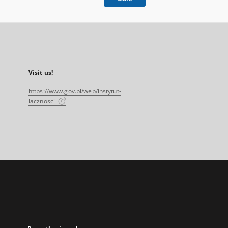
Visit us!
https://www.gov.pl/web/instytut-
lacznosci