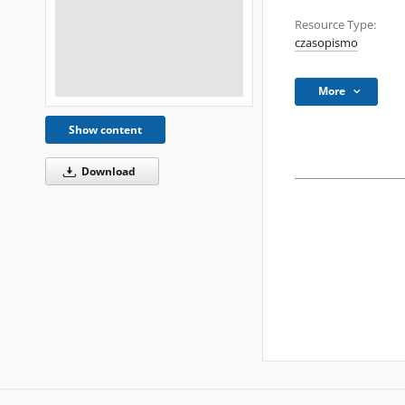
Resource Type:
czasopismo
More
Show content
Download