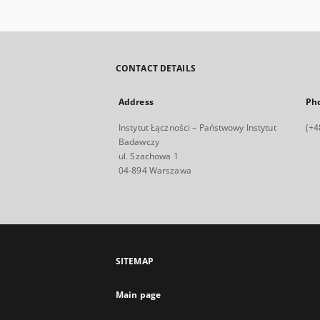
CONTACT DETAILS
Address
Ph
Instytut Łączności – Państwowy Instytut
(+4
Badawczy
ul. Szachowa 1
04-894 Warszawa
SITEMAP
Main page