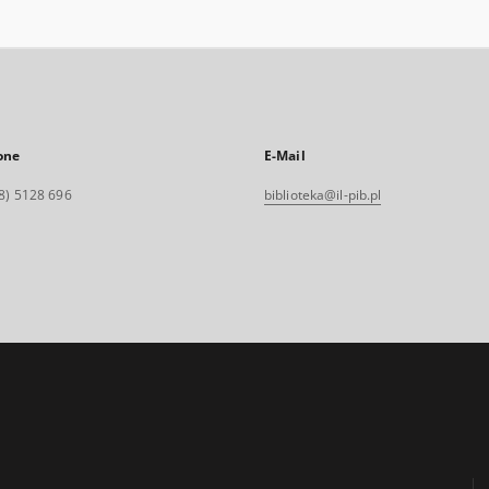
one
E-Mail
8) 5128 696
biblioteka@il-pib.pl