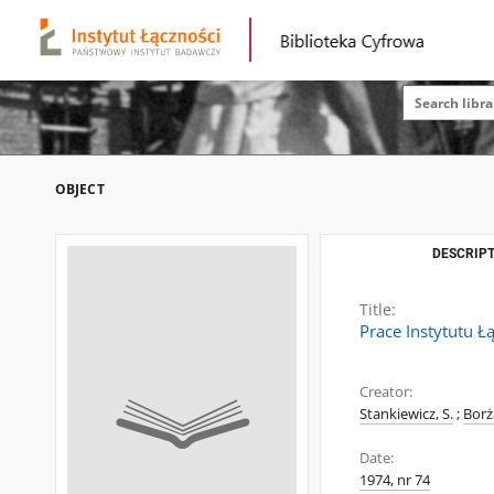
OBJECT
DESCRIPT
Title:
Prace Instytutu Ł
Creator:
Stankiewicz, S.
;
Borża
Date:
1974, nr 74