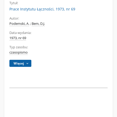
Tytuł:
Prace Instytutu Łączności, 1973, nr 69
Autor:
Podemski, A.
;
Bem, D.J.
Data wydania:
1973, nr 69
Typ zasobu:
czasopismo
Więcej