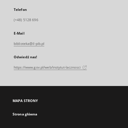
Telefon
(+48) 5128 696
E-Mail
biblioteka@il-pib.pl
Odwiedź nas!
https://www.gov.pl/web/instytut-lacznosci
MAPA STRONY
Strona główna