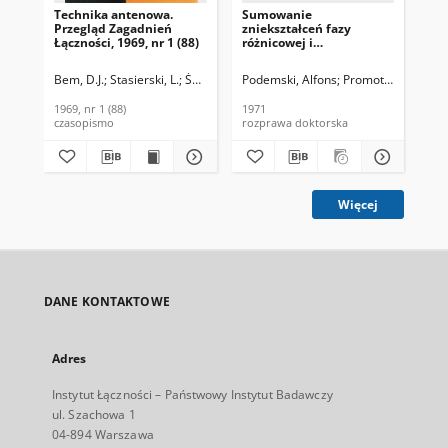
Technika antenowa.
Sumowanie
Kor
Przegląd Zagadnień
zniekształceń fazy
sy
Łączności, 1969, nr 1 (88)
różnicowej i
uk
wzmocnienia
Pr
różnicowego sygnałów
197
Bem, D.J.
Stasierski, L.
Ścibielski, J.
Podemski, Alfons
Szwad, L.
Sitek, A.
Promotor: prof. dr
Pod
telewizji barwnej
1969, nr 1 (88)
1971
197
czasopismo
rozprawa doktorska
art
Więcej
DANE KONTAKTOWE
Adres
Instytut Łączności – Państwowy Instytut Badawczy
ul. Szachowa 1
04-894 Warszawa