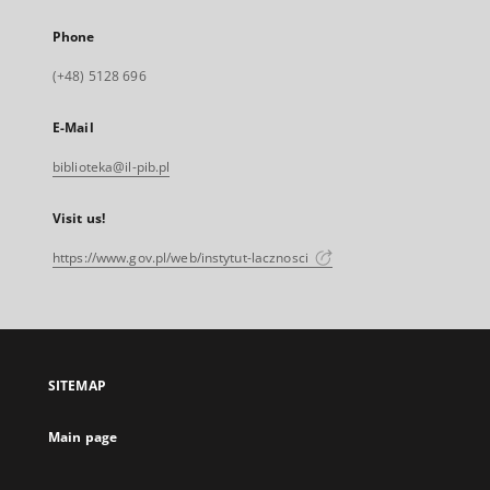
Phone
(+48) 5128 696
E-Mail
biblioteka@il-pib.pl
Visit us!
https://www.gov.pl/web/instytut-lacznosci
SITEMAP
Main page