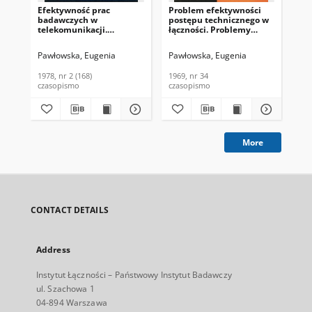
Efektywność prac
Problem efektywności
Pra
badawczych w
postępu technicznego w
Łąc
telekomunikacji.
łączności. Problemy
Biuletyn Informacyjny,
Łączności, 1969, nr 34
1978, nr 2 (168)
Pawłowska, Eugenia
Pawłowska, Eugenia
Kas
1978, nr 2 (168)
1969, nr 34
197
czasopismo
czasopismo
cza
More
CONTACT DETAILS
Address
Instytut Łączności – Państwowy Instytut Badawczy
ul. Szachowa 1
04-894 Warszawa