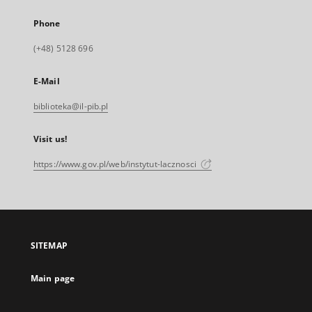
Phone
(+48) 5128 696
E-Mail
biblioteka@il-pib.pl
Visit us!
https://www.gov.pl/web/instytut-lacznosci
SITEMAP
Main page