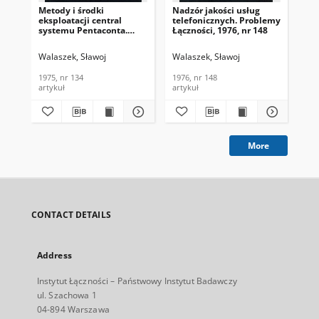
Metody i środki
Nadzór jakości usług
Str
eksploatacji central
telefonicznych. Problemy
cen
systemu Pentaconta.
Łączności, 1976, nr 148
Pr
Problemy Łączności,
197
1975, nr 134
Walaszek, Sławoj
Walaszek, Sławoj
Wal
1975, nr 134
1976, nr 148
197
artykuł
artykuł
art
More
CONTACT DETAILS
Address
Instytut Łączności – Państwowy Instytut Badawczy
ul. Szachowa 1
04-894 Warszawa