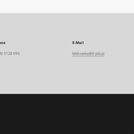
one
E-Mail
8) 5128 696
biblioteka@il-pib.pl