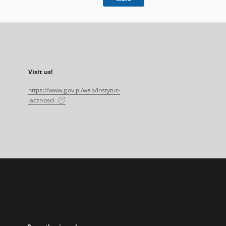
Visit us!
https://www.gov.pl/web/instytut-
lacznosci