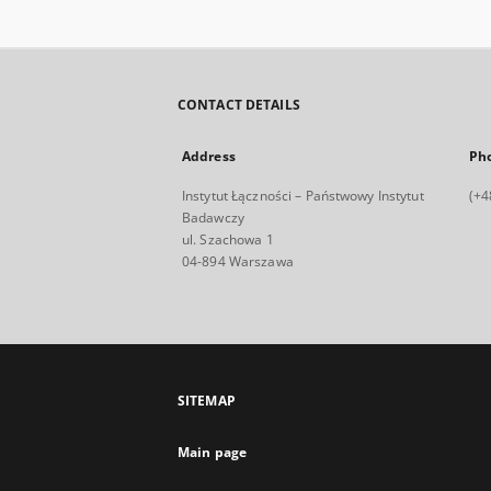
CONTACT DETAILS
Address
Ph
Instytut Łączności – Państwowy Instytut
(+4
Badawczy
ul. Szachowa 1
04-894 Warszawa
SITEMAP
Main page