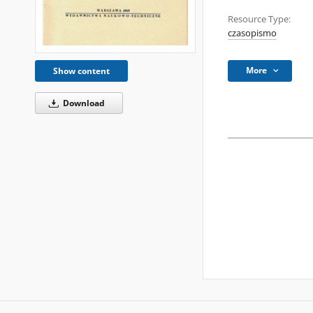
Resource Type:
czasopismo
More
Show content
Download