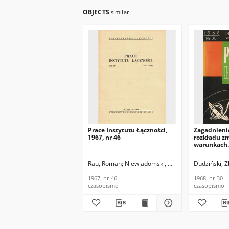
OBJECTS
similar
Prace Instytutu Łączności,
Zagadnieni
1967, nr 46
rozkładu z
warunkach
nierównom
natężania 
Rau, Roman
Niewiadomski, Cyryl
Wolniewicz, Ja
Dudziński, 
Łączności, 
1967, nr 46
1968, nr 30
czasopismo
czasopismo