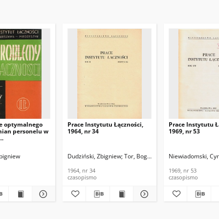
e optymalnego
Prace Instytutu Łączności,
Prace Instytutu Ł
mian personelu w
1964, nr 34
1969, nr 53
iernego
pracy. Problemy
nusz
Zbigniew
Stobiecka, Alicja
Dudziński, Zbigniew
Dudziński, Zbigniew
Tor, Bogdan
Niewiadomski, Cyr
1968, nr 30
1964, nr 34
1969, nr 53
czasopismo
czasopismo