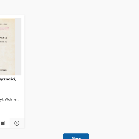
ączności,
yl
Wolniewicz, Janusz
Stobiecka, Alicja
Frydrych, Zbigniew
More