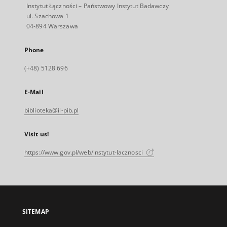
Instytut Łączności – Państwowy Instytut Badawczy
ul. Szachowa 1
04-894 Warszawa
Phone
(+48) 5128 696
E-Mail
biblioteka@il-pib.pl
Visit us!
https://www.gov.pl/web/instytut-lacznosci
SITEMAP