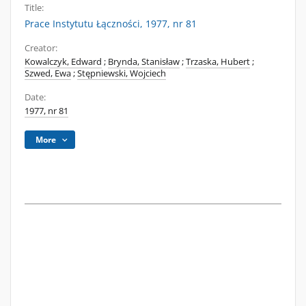
Title:
Prace Instytutu Łączności, 1977, nr 81
Creator:
Kowalczyk, Edward
;
Brynda, Stanisław
;
Trzaska, Hubert
;
Szwed, Ewa
;
Stępniewski, Wojciech
Date:
1977, nr 81
More