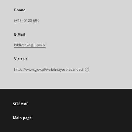
Phone
(+48) 5128 696
E-Mail
biblioteka@il-pib.pl
Visit us!
https://www.gov.pl/web/instytut-lacznosci
SITEMAP
Main page