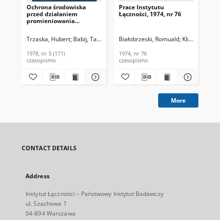
Ochrona środowiska
Prace Instytutu
Pro
przed działaniem
Łączności, 1974, nr 76
na
promieniowania
ws
elektromagnetycznego.
roz
Biuletyn Informacyjny,
Biu
Trzaska, Hubert
Babij, Tadeusz M.
Białobrzeski, Romuald
Klimkiewicz, 
Kow
1978, nr 5 (171)
197
1978, nr 5 (171)
1974, nr 76
197
czasopismo
czasopismo
cza
More
CONTACT DETAILS
Address
Instytut Łączności – Państwowy Instytut Badawczy
ul. Szachowa 1
04-894 Warszawa