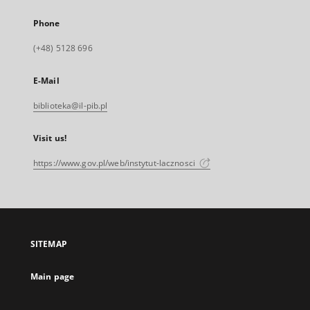
Phone
(+48) 5128 696
E-Mail
biblioteka@il-pib.pl
Visit us!
https://www.gov.pl/web/instytut-lacznosci
SITEMAP
Main page