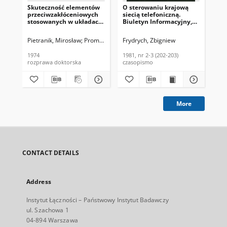
Skuteczność elementów
O sterowaniu krajową
O n
przeciwzakłóceniowych
siecią telefoniczną.
te
stosowanych w układach
Biuletyn Informacyjny,
Re
zapłonowych silników
1981, nr 2-3 (202-203)
198
spalinowych z zapłonem
Pietranik, Mirosław
Promotor: doc. dr hab. inż. R.G. Strużak
Frydrych, Zbigniew
Fry
iskrowym w zakresie
częstotliwości 30 - 300
1974
1981, nr 2-3 (202-203)
198
MHz
rozprawa doktorska
czasopismo
art
More
CONTACT DETAILS
Address
Instytut Łączności – Państwowy Instytut Badawczy
ul. Szachowa 1
04-894 Warszawa