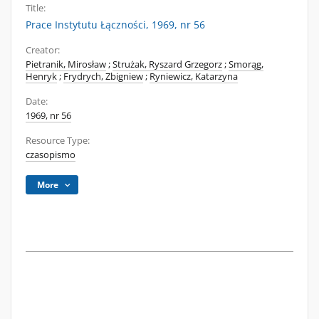
Title:
Prace Instytutu Łączności, 1969, nr 56
Creator:
Pietranik, Mirosław
;
Strużak, Ryszard Grzegorz
;
Smorąg,
Henryk
;
Frydrych, Zbigniew
;
Ryniewicz, Katarzyna
Date:
1969, nr 56
Resource Type:
czasopismo
More