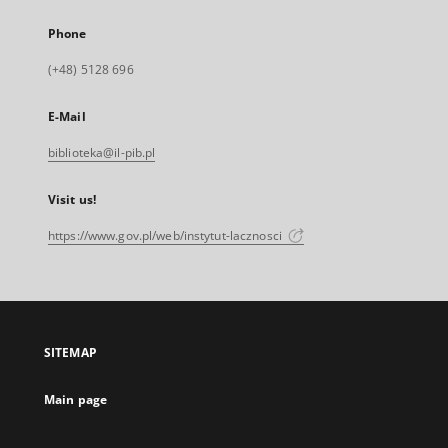
Phone
(+48) 5128 696
E-Mail
biblioteka@il-pib.pl
Visit us!
https://www.gov.pl/web/instytut-lacznosci
SITEMAP
Main page