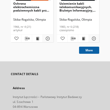
Ochrona
Uziemienie kabli
Pr
elektrochemiczna
telekomunikacyjnych.
Łąc
podziemnych kabli przed
Biuletyn Informacyjny,
korozją. Problemy
1983, nr 6 (218)
Łączności, 1966, nr 4 (21)
Skiba-Rogalska, Olimpia
Skiba-Rogalska, Olimpia
Bra
1966, nr 4 (21)
1983, nr 6 (218)
1961
artykuł
czasopismo
cza
More
CONTACT DETAILS
Address
Instytut Łączności – Państwowy Instytut Badawczy
ul. Szachowa 1
04-894 Warszawa