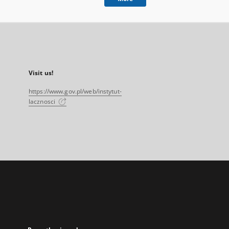
Visit us!
https://www.gov.pl/web/instytut-
lacznosci