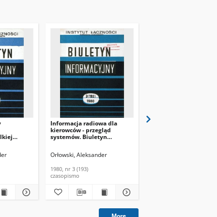
y
Informacja radiowa dla
Optymalizacja układu
kierowców - przegląd
ogranicznika dynamiki
lkiej
systemów. Biuletyn
zwłaszcza dla radiofoni
iuletyn
Informacyjny, 1980, nr 3
krótkofalowej. Referat
8, nr 4
(193)
Problemowe, 1978, zes
der
Orłowski, Aleksander
Orłowski, Aleksander
1980, nr 3 (193)
1978, zeszyt 3
czasopismo
artykuł
More