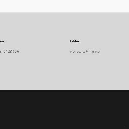
one
E-Mail
8) 5128 696
biblioteka@il-pib.pl