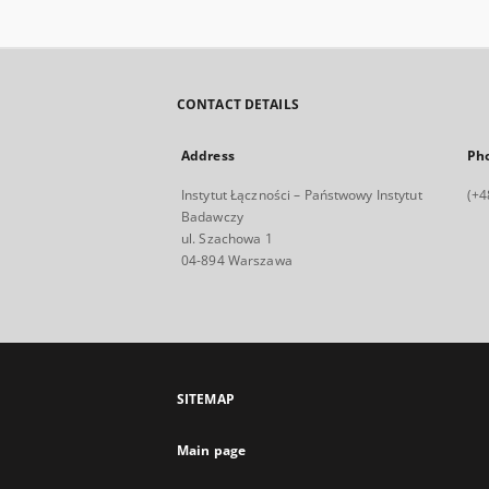
CONTACT DETAILS
Address
Ph
Instytut Łączności – Państwowy Instytut
(+4
Badawczy
ul. Szachowa 1
04-894 Warszawa
SITEMAP
Main page