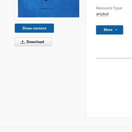
Resource Type:
artykuł
Show content
More
Download