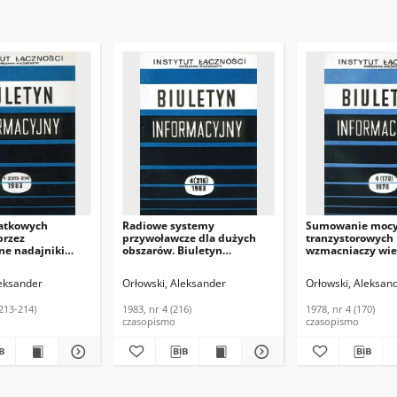
atkowych
Radiowe systemy
Sumowanie moc
przez
przywoławcze dla dużych
tranzystorowych
ne nadajniki
obszarów. Biuletyn
wzmacniaczy wie
falowe. Biuletyn
Informacyjny, 1983, nr 4
częstotliwości. B
y, 1983, nr 1-2
(216)
Informacyjny, 197
leksander
Orłowski, Aleksander
Orłowski, Aleksan
(170)
(213-214)
1983, nr 4 (216)
1978, nr 4 (170)
czasopismo
czasopismo