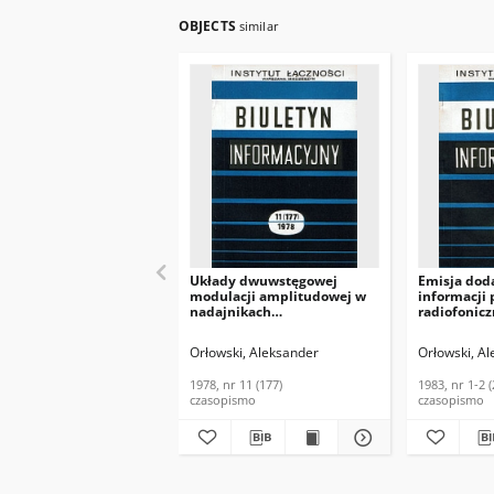
OBJECTS
similar
Układy dwuwstęgowej
Emisja dod
modulacji amplitudowej w
informacji 
nadajnikach
radiofonicz
tranzystorowych. Biuletyn
ultrakrótko
Informacyjny, 1978, nr 11
Informacyjn
Orłowski, Aleksander
Orłowski, A
(177)
(213-214)
1978, nr 11 (177)
1983, nr 1-2 
czasopismo
czasopismo