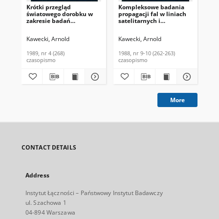
Krótki przegląd
Kompleksowe badania
Poc
światowego dorobku w
propagacji fal w liniach
roz
zakresie badań
satelitarnych i
pr
propagacji fal w pasmach
horyzontowych. Biuletyn
atm
powyżej 10 GHz. Biuletyn
Informacyjny, 1988, nr 9-
Inf
Kawecki, Arnold
Kawecki, Arnold
Kaw
Informacyjny, 1989, nr 4
10 (262-263)
(16
(268)
1989, nr 4 (268)
1988, nr 9-10 (262-263)
197
czasopismo
czasopismo
cza
More
CONTACT DETAILS
Address
Instytut Łączności – Państwowy Instytut Badawczy
ul. Szachowa 1
04-894 Warszawa