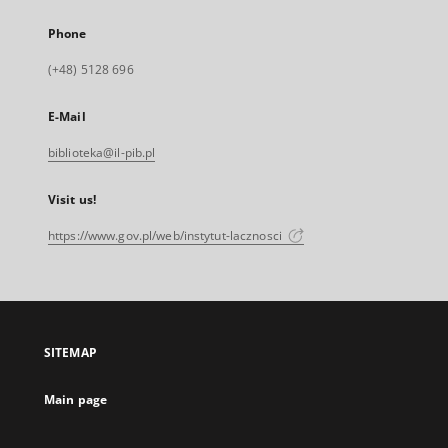
Phone
(+48) 5128 696
E-Mail
biblioteka@il-pib.pl
Visit us!
https://www.gov.pl/web/instytut-lacznosci
SITEMAP
Main page