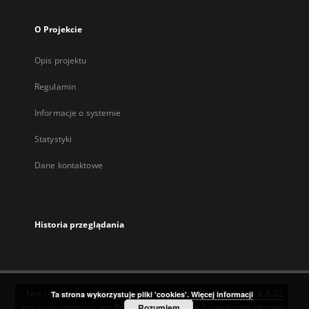
O Projekcie
Opis projektu
Regulamin
Informacje o systemie
Statystyki
Dane kontaktowe
Historia przeglądania
Ten serwis działa dzięki oprogramowaniu
DInGO dLibra 6.3.22
Ta strona wykorzystuje pliki 'cookies'.
Więcej informacji
opracowanemu przez
Poznańskie Centrum Superkomputerowo-
Rozumiem