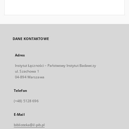
DANE KONTAKTOWE
Adres
Instytut Łączności – Państwowy Instytut Badawczy
ul. Szachowa 1
04-894 Warszawa
Telefon
(+48) 5128 696
E-Mail
biblioteka@il-pib.pl