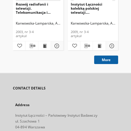
Rozwój radiofonii i
Instytut Łączności
An
telewizji.
kolebką polskiej
ek
Telekomunikacja i
telewizji.
obe
Techniki Informacyjne,
Telekomunikacja i
sy
2003, nr 3-4
Techniki Informacyjne.
wi
Karwowska-Lamparska, Alina
Karwowska-Lamparska, Alina
Kar
2009, nr 3-4
tra
to
2003, nr 3-4
2009, nr 3-4
199
tel
artykuł
artykuł
cza
Inf
Łąc
More
CONTACT DETAILS
Address
Instytut Łączności – Państwowy Instytut Badawczy
ul. Szachowa 1
04-894 Warszawa