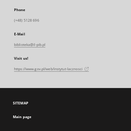
Phone
(+48) 5128 696
E-Mail
biblioteka@il-pib.pl
Visit us!
https://www.gov.pl/web/instytut-lacznosci
SITEMAP
Main page