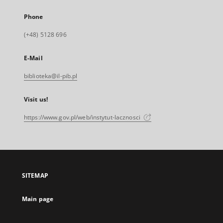
Phone
(+48) 5128 696
E-Mail
biblioteka@il-pib.pl
Visit us!
https://www.gov.pl/web/instytut-lacznosci
SITEMAP
Main page