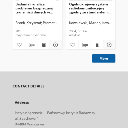
Badania i analiza
Ogólnokrajowy system
Sy
problemu bezpiecznej
radiokomunikacyjny
Te
transmisji danych w
zgodny ze standardem
Tec
paśmie krótkofalowym
TETRA. Telekomunikacja i
200
Techniki Informacyjne,
Bronk, Krzysztof
Promotor: dr hab. inż. Ryszard Katulski
Kowalewski, Marian
Kowalczyk, Bole
Kos
2004, nr 3-4
2010
2004, nr 3-4
200
rozprawa doktorska
artykuł
art
More
CONTACT DETAILS
Address
Instytut Łączności – Państwowy Instytut Badawczy
ul. Szachowa 1
04-894 Warszawa