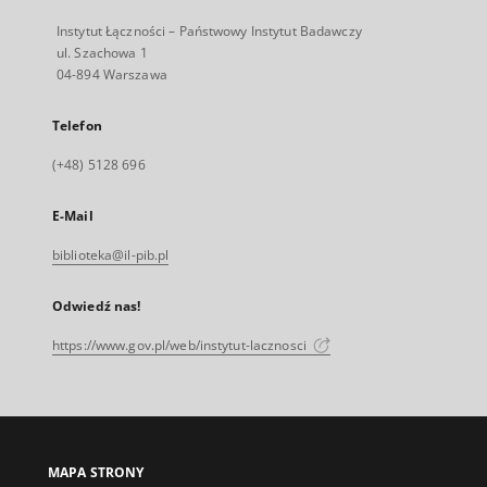
Instytut Łączności – Państwowy Instytut Badawczy
ul. Szachowa 1
04-894 Warszawa
Telefon
(+48) 5128 696
E-Mail
biblioteka@il-pib.pl
Odwiedź nas!
https://www.gov.pl/web/instytut-lacznosci
MAPA STRONY