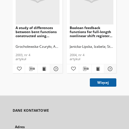
A study of differences
Boolean feedback
Sy
between bent functions
functions for full-length
Sec
constructed using
nonlinear shift registers,
Ro
Rothaus method and
Journal of
WSN
randomly generated
Telecommunications and
Te
Grocholewska-Czuryło, Anna
Janicka-Lipska, Izabela
Stokłosa, Jan
Mri
bent functions, Journal of
Information Technology,
In
Telecommunications and
2004, nr 4
201
2003, nr 4
2004, nr 4
201
Information Technology,
artykuł
artykuł
art
2003, nr 4
Więcej
DANE KONTAKTOWE
Adres